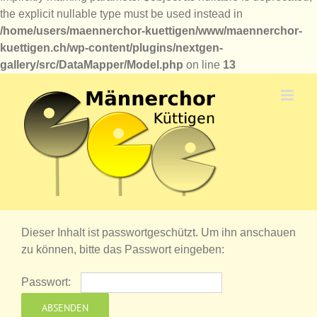
the explicit nullable type must be used instead in
/home/users/maennerchor-kuettigen/www/maennerchor-
kuettigen.ch/wp-content/plugins/nextgen-
gallery/src/DataMapper/Model.php
on line
13
Zum
Inhalt
springen
Dieser Inhalt ist passwortgeschützt. Um ihn anschauen
zu können, bitte das Passwort eingeben:
Passwort: