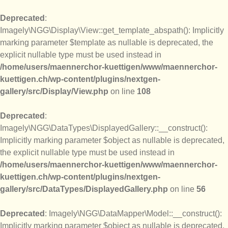
Deprecated
:
Imagely\NGG\Display\View::get_template_abspath(): Implicitly
marking parameter $template as nullable is deprecated, the
explicit nullable type must be used instead in
/home/users/maennerchor-kuettigen/www/maennerchor-
kuettigen.ch/wp-content/plugins/nextgen-
gallery/src/Display/View.php
on line
108
Deprecated
:
Imagely\NGG\DataTypes\DisplayedGallery::__construct():
Implicitly marking parameter $object as nullable is deprecated,
the explicit nullable type must be used instead in
/home/users/maennerchor-kuettigen/www/maennerchor-
kuettigen.ch/wp-content/plugins/nextgen-
gallery/src/DataTypes/DisplayedGallery.php
on line
56
Deprecated
: Imagely\NGG\DataMapper\Model::__construct():
Implicitly marking parameter $object as nullable is deprecated,